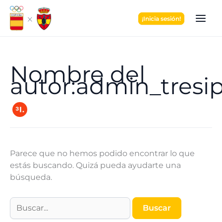
Ir
al
¡Inicia sesión!
contenido
Nombre del
autor:admin_tresi
Parece que no hemos podido encontrar lo que
estás buscando. Quizá pueda ayudarte una
búsqueda.
Buscar
por: